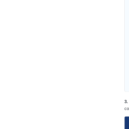
3.
co