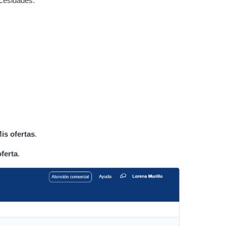
ecesidades.
is ofertas
.
ferta
.