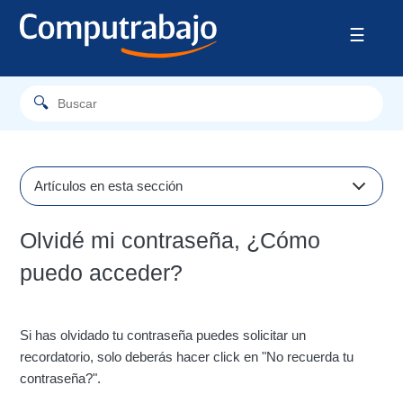
Artículos en esta sección
¿Por qué no puedo dar de alta mi empresa en
Olvidé mi contraseña, ¿Cómo
Computrabajo?
puedo acceder?
¿Cómo puedo modificar los datos de mi empresa?
Ya estaba registrado en Computrabajo, ¿Cómo puedo
ingresar ahora?
Si has olvidado tu contraseña puedes solicitar un
recordatorio, solo deberás hacer click en "No recuerda tu
¿Por qué me indica que existe un usuario utilizando los
contraseña?".
mismos datos de acceso?