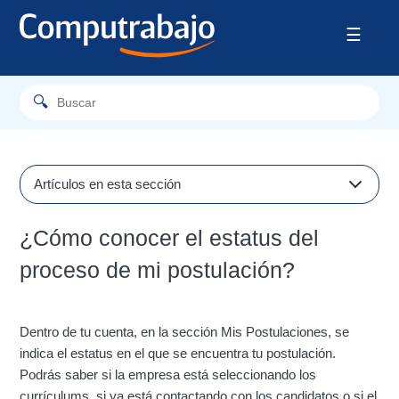
Artículos en esta sección
¿Cómo puedo ver si la empresa ha recibido mi
¿Cómo conocer el estatus del
postulación correctamente?
proceso de mi postulación?
¿Cuántas veces puedo postularme al mismo aviso?
¿Dónde puedo ver cómo avanzan los procesos de
selección en las ofertas laborales a las que me he
Dentro de tu cuenta, en la sección Mis Postulaciones, se
postulado?
indica el estatus en el que se encuentra tu postulación.
Podrás saber si la empresa está seleccionando los
¿Puedo eliminar mi candidatura de una oferta laboral?
currículums, si ya está contactando con los candidatos o si el